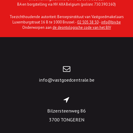
BA en borgstelling via NV AXA Belgium (polisnr. 730.390.160)
Toezichthoudende autoriteit: Beroepsinstituut van Vastgoedmakelaars
Luxemburgstraat 16 B te 1000 Brussel -
02 505 38 50
-
info@biv.be
Onderworpen aan
de deontologische code van het BIV
info@vastgoedcentrale.be
Bilzersteenweg 86
3700 TONGEREN