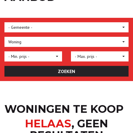
- Gemeente -
Woning
- Min. prijs -
- Max. prijs -
ZOEKEN
WONINGEN TE KOOP
HELAAS
, GEEN