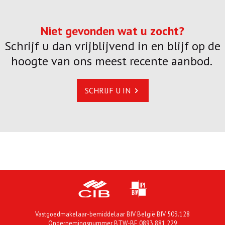
Niet gevonden wat u zocht?
Schrijf u dan vrijblijvend in en blijf op de
hoogte van ons meest recente aanbod.
SCHRIJF U IN
Vastgoedmakelaar-bemiddelaar BIV België BIV 503.128
Ondernemingsnummer BTW-BE 0893.881.229