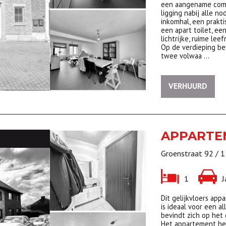
een aangename combi
ligging nabij alle no
inkomhal, een prakt
een apart toilet, e
lichtrijke, ruime le
Op de verdieping be
twee volwaa …
VERHUURD
APPART
Groenstraat 92 / 1
1
J
Dit gelijkvloers app
is ideaal voor een 
bevindt zich op het
Het appartement hee