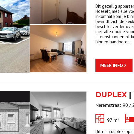
Dit gezellig apparte
Hoeselt, met alle vo
inkomhal kom je binn
bevindt zich de keuk
beschikt verder ov
met alle nodige voo
alleenstaanden of ko
binnen handbere …
MEER INFO
DUPLEX
|
Neremstraat 90 / 
97 m²
Dit ruim duplexappa