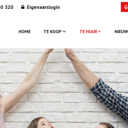
30 320
Eigenaarslogin
G
HOME
TE KOOP
TE HUUR
NIEU