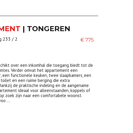
EMENT
|
TONGEREN
 233 / 2
€ 775
chikt over een inkomhal die toegang biedt tot de
uimtes. Verder omvat het appartement een
r, een functionele keuken, twee slaapkamers, een
toilet en een ruime berging die extra
 Dankzij de praktische indeling en de aangename
partement ideaal voor alleenstaanden, koppels of
 op zoek zijn naar een comfortabele woonst.
 woo …