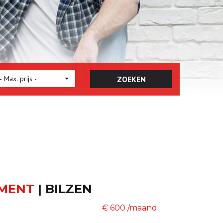
- Max. prijs -
ZOEKEN
EMENT
|
BILZEN
€ 600 /maand