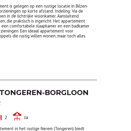
ment is gelegen op een rustige locatie in Bilzen-
orzieningen op korte afstand. Indeling: Via de
en in de lichtrijke woonkamer. Aansluitend
en, die praktisch is ingericht. Het appartement
er een comfortabele slaapkamer en een badkamer
rzieningen. Een ideaal appartement voor
ppels die rustig willen wonen, maar toch alles
TONGEREN-BORGLOON
2
2
Ja
rtement in het rustige Nerem (Tongeren) biedt