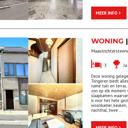
MEER INFO
WONING
|
Maastrichtersteen
3
J
Deze woning gelege
Tongeren biedt alles
ruime tuin en terras
zon op elk moment v
slaapkamers waarvan
is voor het hele gezi
woonkamer, keuken, v
nachthal, twee …
MEER INFO