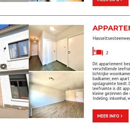
APPART
Hasseltsesteenweg
2
Dit appartement bes
verschillende leefr
lichtrijke woonkame
badkamer, een apart 
opslagruimte biedt.
leefruimte is dit ap
kleine gezinnen die
Indeling: inkomhal,
MEER INFO