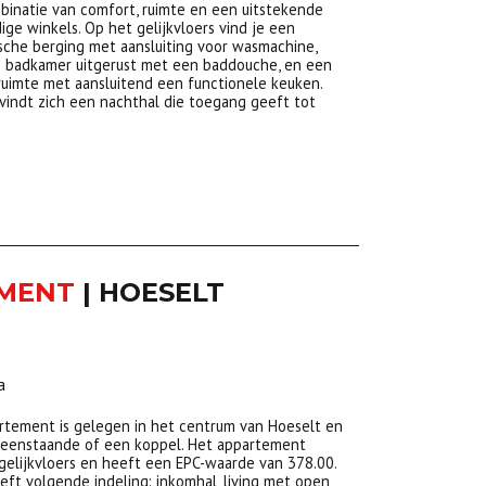
natie van comfort, ruimte en een uitstekende
dige winkels. Op het gelijkvloers vind je een
ische berging met aansluiting voor wasmachine,
en badkamer uitgerust met een baddouche, en een
efruimte met aansluitend een functionele keuken.
vindt zich een nachthal die toegang geeft tot
EMENT
|
HOESELT
a
artement is gelegen in het centrum van Hoeselt en
alleenstaande of een koppel. Het appartement
 gelijkvloers en heeft een EPC-waarde van 378.00.
ft volgende indeling: inkomhal, living met open