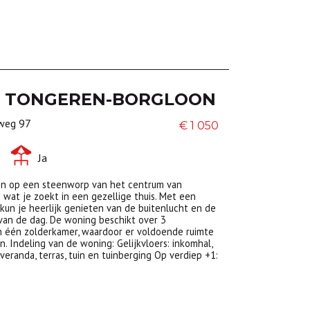
TONGEREN-BORGLOON
weg 97
€ 1 050
a
Ja
n op een steenworp van het centrum van
 wat je zoekt in een gezellige thuis. Met een
, kun je heerlijk genieten van de buitenlucht en de
an de dag. De woning beschikt over 3
 één zolderkamer, waardoor er voldoende ruimte
n. Indeling van de woning: Gelijkvloers: inkomhal,
eranda, terras, tuin en tuinberging Op verdiep +1: