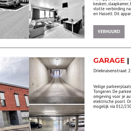
keuken, slaapkamer, 
vlotte verbinding n
en Hasselt. Dit appa
VERHUURD
GARAGE
|
Driekruisenstraat 
Veilige parkeerplaa
Tongeren. De parkee
omgeving voor je au
elektrische poort. On
mogelijk via 012/23