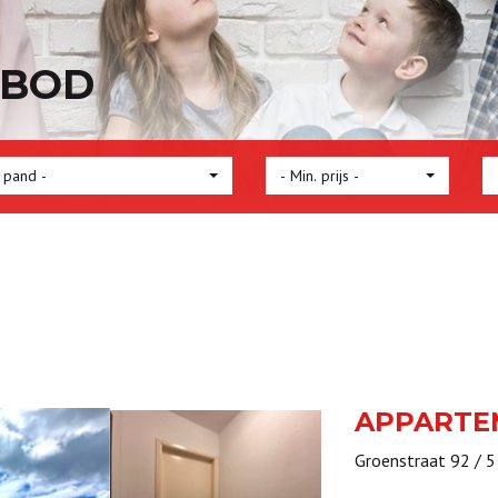
NBOD
 pand -
- Min. prijs -
APPART
Groenstraat 92 / 5