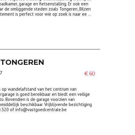
badkamer, garage en fietsenstalling. Er ook een
aar de omliggende steden zoals Tongeren, Bilzen
rtement is perfect voor wie op zoek is naar ee …
TONGEREN
27
€ 60
ts op wandelafstand van het centrum van
rgarage is goed bereikbaar en biedt een veilige
to. Bovendien is de garage voorzien van
middellijk beschikbaar. Vrijblijvende bezichtiging
0.320 of info@vastgoedcentrale.be