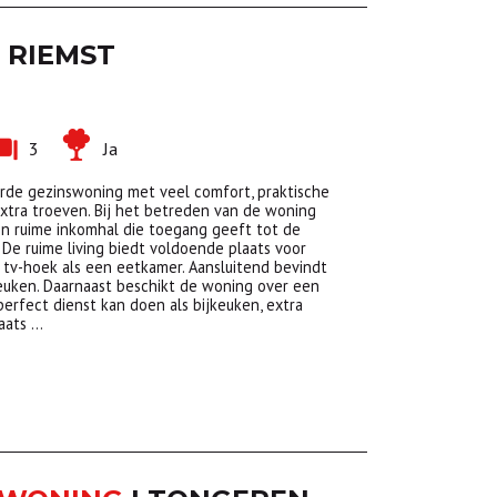
RIEMST
3
Ja
de gezinswoning met veel comfort, praktische
extra troeven. Bij het betreden van de woning
en ruime inkomhal die toegang geeft tot de
. De ruime living biedt voldoende plaats voor
 tv-hoek als een eetkamer. Aansluitend bevindt
keuken. Daarnaast beschikt de woning over een
erfect dienst kan doen als bijkeuken, extra
aats …