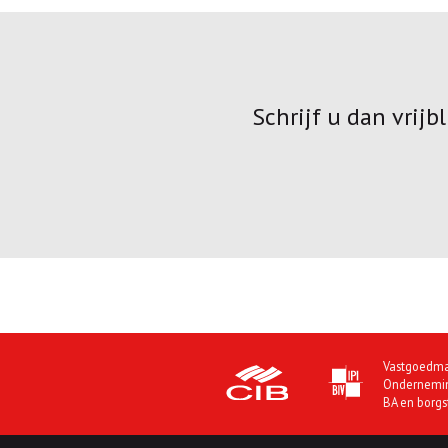
Schrijf u dan vrij
Vastgoedma
Ondernemi
BA en borgs