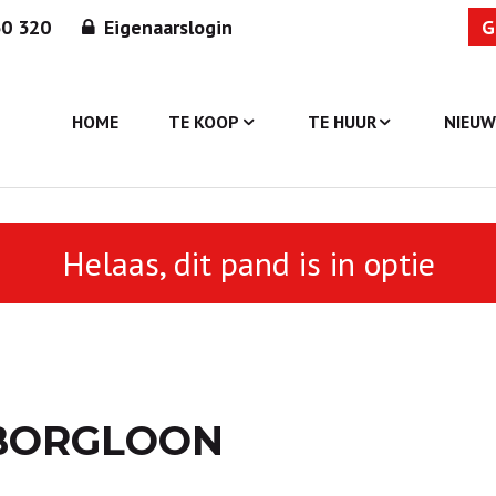
30 320
Eigenaarslogin
G
HOME
TE KOOP
TE HUUR
NIEU
Helaas, dit pand is in optie
-BORGLOON