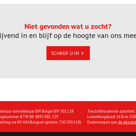
Niet gevonden wat u zocht?
blijvend in en blijf op de hoogte van ons me
SCHRIJF U IN
kelaar-bemiddelaar BIV België BIV 503.128
Toezichthoudende autoriteit:
ngsnummer BTW-BE 0893.881.229
Luxemburgstraat 16 B te 1000
telling via NV AXA Belgium (polisnr. 730.390.160)
Onderworpen aan
de deontol