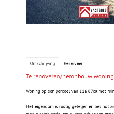
Omschrijving
Reserveer
Omschrijving
Te renoveren/heropbouw woning 
Woning op een perceel van 11a 87ca met ruim
Het eigendom is rustig gelegen en bevindt z
mooie combinatie van ruimte, privacy en groe