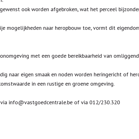
sgewenst ook worden afgebroken, wat het perceel bijzonder
rije mogelijkheden naar heropbouw toe, vormt dit eigendo
woonomgeving met een goede bereikbaarheid van omliggend
edig naar eigen smaak en noden worden heringericht of he
ekomstwaarde in een rustige en groene omgeving.
jk via info@vastgoedcentrale.be of via 012/230.320