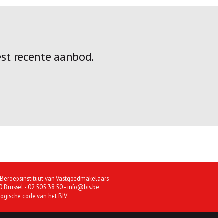
est recente aanbod.
 Beroepsinstituut van Vastgoedmakelaars
 Brussel -
02 505 38 50
-
info@biv.be
ogische code van het BIV