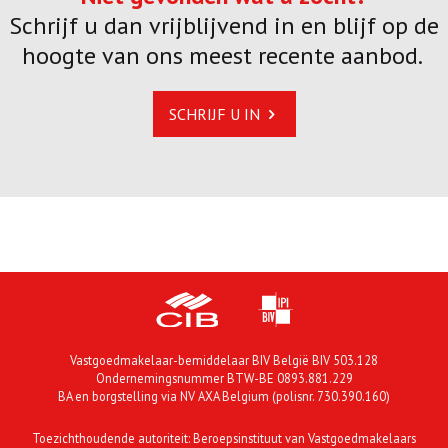
Schrijf u dan vrijblijvend in en blijf op de
hoogte van ons meest recente aanbod.
SCHRIJF U IN
Vastgoedmakelaar-bemiddelaar BIV België BIV 503.128
Ondernemingsnummer BTW-BE 0893.881.229
BA en borgstelling via NV AXA Belgium (polisnr. 730.390.160)
Toezichthoudende autoriteit: Beroepsinstituut van Vastgoedmakelaars