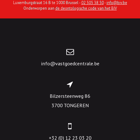
Luxemburgstraat 16 B te 1000 Brussel -
02 505 38 50
-
info@biv.be
Onderworpen aan
de deontologische code van het BIV
info@vastgoedcentrale.be
Bilzersteenweg 86
3700 TONGEREN
+32 (0) 12 23 03 20