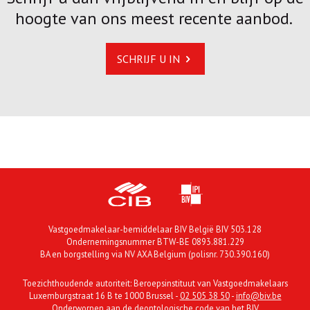
hoogte van ons meest recente aanbod.
SCHRIJF U IN
Vastgoedmakelaar-bemiddelaar BIV België BIV 503.128
Ondernemingsnummer BTW-BE 0893.881.229
BA en borgstelling via NV AXA Belgium (polisnr. 730.390.160)
Toezichthoudende autoriteit: Beroepsinstituut van Vastgoedmakelaars
Luxemburgstraat 16 B te 1000 Brussel -
02 505 38 50
-
info@biv.be
Onderworpen aan
de deontologische code van het BIV