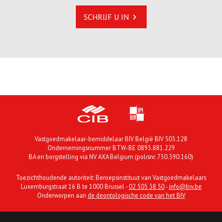
SCHRIJF U IN
Vastgoedmakelaar-bemiddelaar BIV België BIV 503.128
Ondernemingsnummer BTW-BE 0893.881.229
BA en borgstelling via NV AXA Belgium (polisnr. 730.390.160)
Toezichthoudende autoriteit: Beroepsinstituut van Vastgoedmakelaars
Luxemburgstraat 16 B te 1000 Brussel -
02 505 38 50
-
info@biv.be
Onderworpen aan
de deontologische code van het BIV