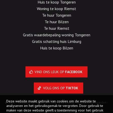
Huis te koop Tongeren
Woning te koop Riemst
Te huur Tongeren
Te huur Bilzen
Te huur Riemst
Gratis waardebepaling woning Tongeren
Gratis schatting huis Limburg
Huis te koop Bilzen
VIND ONS LEUK OP
FACEBOOK
VOLG ONS OP
TIKTOK
Deze website maakt gebruik van cookies om de website te
© 2026 - Vastgoed Centrale -
Developed by Zabun
-
Gebruiksvoorwaarden
-
analyseren en het gebruiksgemak te vergroten. Door gebruik te
maken van deze website geeft u toestemming voor het gebruik
Privacy policy