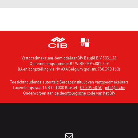
Vastgoedmakelaar-bemiddelaar BIV België BIV 503.128
Ondernemingsnummer BTW-BE 0893.881.229
BA en borgstelling via NV AXA Belgium (polisnr. 730.390.160)
Toezichthoudende autoriteit: Beroepsinstituut van Vastgoedmakelaars
Luxemburgstraat 16 B te 1000 Brussel -
02 505 38 50
-
info@biv.be
Onderworpen aan
de deontologische code van het BIV