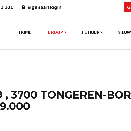
30 320
Eigenaarslogin
G
HOME
TE KOOP
TE HUUR
NIEU
9 , 3700 TONGEREN-BO
9.000