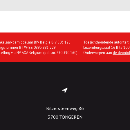
kelaar-bemiddelaar BIV België BIV 503.128
Toezichthoudende autoriteit:
ngsnummer BTW-BE 0893.881.229
Luxemburgstraat 16 B te 1000
telling via NV AXA Belgium (polisnr. 730.390.160)
Onderworpen aan
de deontol
Bilzersteenweg 86
3700 TONGEREN