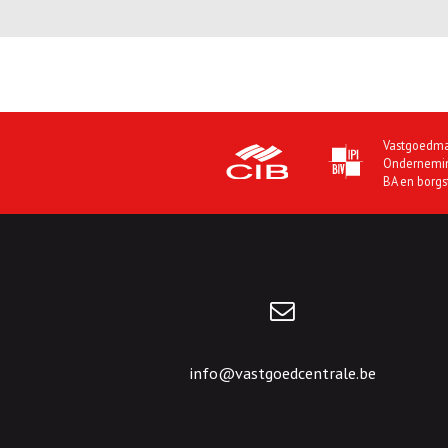
Vastgoedma
Ondernemi
BA en borgs
info@vastgoedcentrale.be